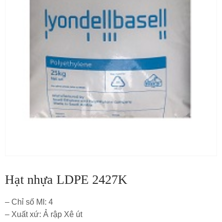
Hạt nhựa LDPE 2427K
– Chỉ số MI: 4
– Xuất xứ: Ả rập Xê út