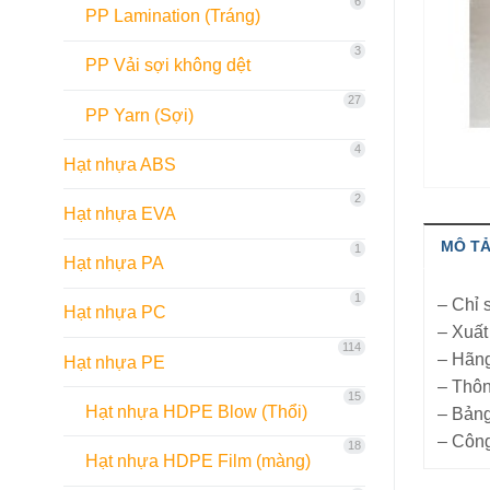
6
PP Lamination (Tráng)
3
PP Vải sợi không dệt
27
PP Yarn (Sợi)
4
Hạt nhựa ABS
2
Hạt nhựa EVA
MÔ T
1
Hạt nhựa PA
1
– Chỉ 
Hạt nhựa PC
– Xuất
114
– Hãng
Hạt nhựa PE
– Thôn
15
Hạt nhựa HDPE Blow (Thổi)
– Bảng
– Công
18
Hạt nhựa HDPE Film (màng)