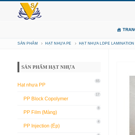
TRAN
SẢN PHẨM
HẠT NHỰA PE
HẠT NHỰA LDPE LAMINATION
SẢN PHẨM HẠT NHỰA
65
Hạt nhựa PP
17
PP Block Copolymer
8
PP Film (Màng)
4
PP Injection (Ép)