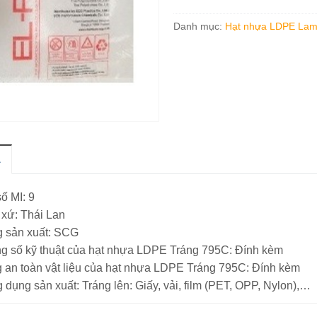
Danh mục:
Hạt nhựa LDPE Lami
Ả
số MI: 9
 xứ: Thái Lan
 sản xuất: SCG
g số kỹ thuật của hạt nhựa LDPE Tráng 795C: Đính kèm
 an toàn vật liệu của hạt nhựa LDPE Tráng 795C: Đính kèm
 dụng sản xuất: Tráng lên: Giấy, vải, film (PET, OPP, Nylon),…