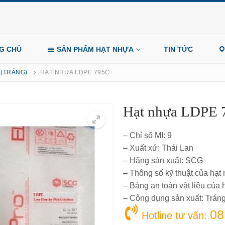
G CHỦ
SẢN PHẨM HẠT NHỰA
TIN TỨC
 (TRÁNG)
HẠT NHỰA LDPE 795C
Hạt nhựa LDPE 
– Chỉ số MI: 9
– Xuất xứ: Thái Lan
– Hãng sản xuất: SCG
– Thông số kỹ thuật của hạ
– Bảng an toàn vật liệu củ
– Công dụng sản xuất: Tráng 
08
Hotline tư vấn: