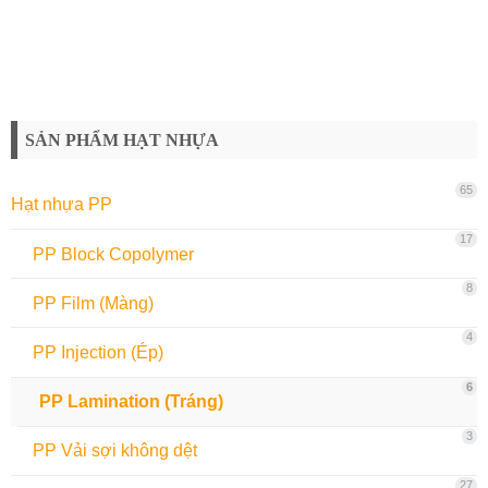
SẢN PHẨM HẠT NHỰA
65
Hạt nhựa PP
17
PP Block Copolymer
8
PP Film (Màng)
4
PP Injection (Ép)
6
PP Lamination (Tráng)
3
PP Vải sợi không dệt
27